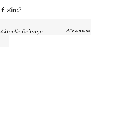
Alle ansehen
Aktuelle Beiträge
Schnupperer vs. FC
SG Christazhofen
Kluftern 6:4