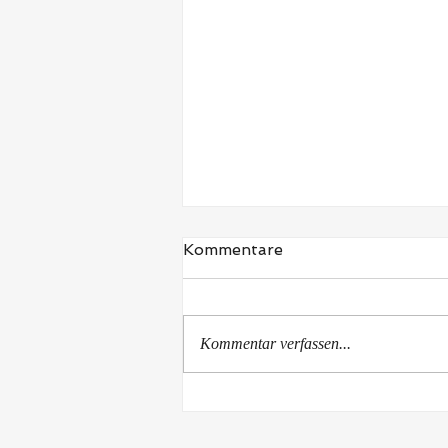
Kommentare
Kommentar verfassen...
Luisa Spieß wird Deutsche
Meisterin im Doppel bei
den Deutschen Para-