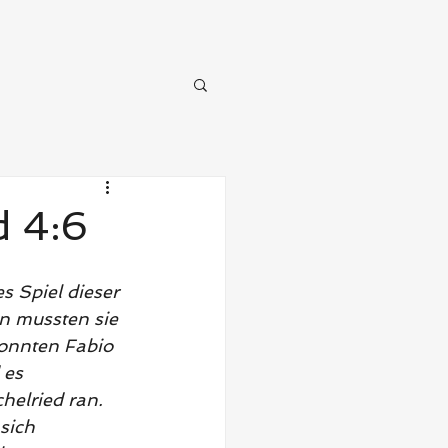
d 4:6
 Spiel dieser 
n mussten sie 
onnten Fabio 
 es 
elried ran. 
sich 