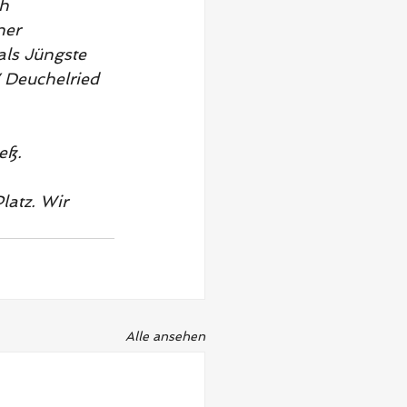
h 
ner 
als Jüngste 
 Deuchelried 
eß.
atz. Wir 
Alle ansehen